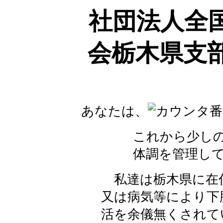
社団法人全
会栃木県支
あなたは、
番
これから少しの間
体調を管理して出
私達は栃木県に在
又は病気等により下
活を余儀無くされて