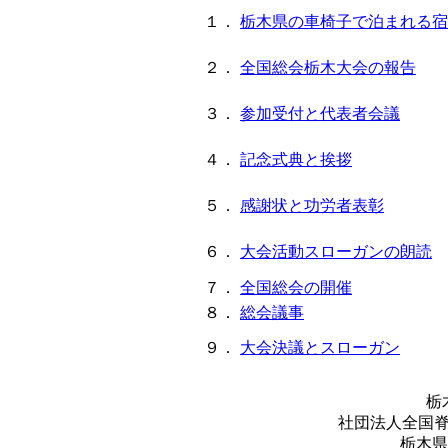
１．
栃木県の車椅子で泊まれる宿
２．
全国総会栃木大会の報告
３．
参加受付と代表者会議
４．
記念式典と挨拶
５．
感謝状と功労者表彰
６．
大会活動スローガンの朗読
７．
全国総会の開催
８．
総会議事
９．
大会決議とスローガン
栃
社団法人全国
栃木県