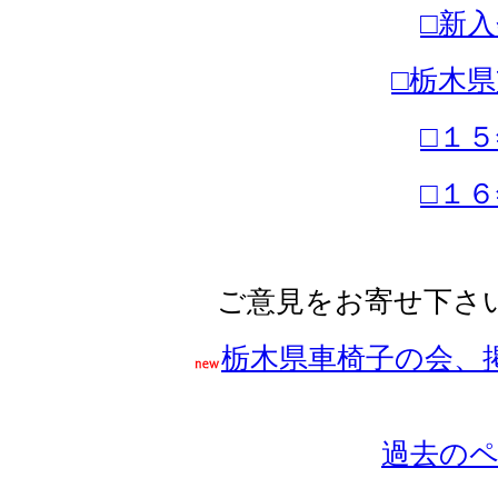
□
□栃
□１
□１
ご意見をお寄せ下さ
栃木県車椅子の会、
過去のページ